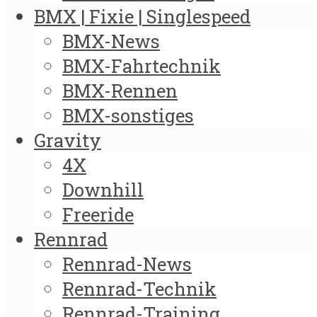
BMX | Fixie | Singlespeed
BMX-News
BMX-Fahrtechnik
BMX-Rennen
BMX-sonstiges
Gravity
4X
Downhill
Freeride
Rennrad
Rennrad-News
Rennrad-Technik
Rennrad-Training