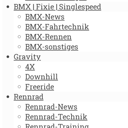
BMX | Fixie | Singlespeed
BMX-News
BMX-Fahrtechnik
BMX-Rennen
BMX-sonstiges
Gravity
4X
Downhill
Freeride
Rennrad
Rennrad-News
Rennrad-Technik
Rennrad-Training