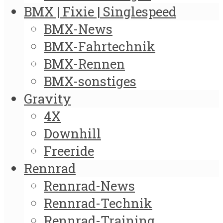
BMX | Fixie | Singlespeed
BMX-News
BMX-Fahrtechnik
BMX-Rennen
BMX-sonstiges
Gravity
4X
Downhill
Freeride
Rennrad
Rennrad-News
Rennrad-Technik
Rennrad-Training