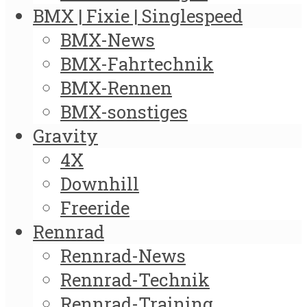
BMX | Fixie | Singlespeed
BMX-News
BMX-Fahrtechnik
BMX-Rennen
BMX-sonstiges
Gravity
4X
Downhill
Freeride
Rennrad
Rennrad-News
Rennrad-Technik
Rennrad-Training