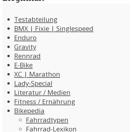
Testabteilung
BMX | Fixie | Singlespeed
Enduro
Gravity
Rennrad
E-Bike
XC | Marathon
Lady-Special
Literatur / Medien
Fitness / Ernährung
Bikepedia
Fahrradtypen
Fahrrad-Lexikon