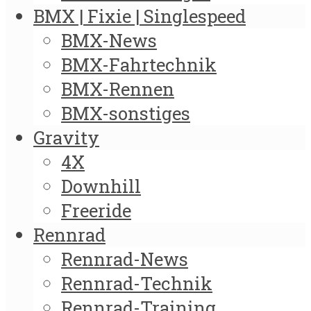
BMX | Fixie | Singlespeed
BMX-News
BMX-Fahrtechnik
BMX-Rennen
BMX-sonstiges
Gravity
4X
Downhill
Freeride
Rennrad
Rennrad-News
Rennrad-Technik
Rennrad-Training