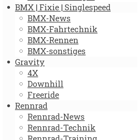
BMX | Fixie | Singlespeed
BMX-News
BMX-Fahrtechnik
BMX-Rennen
BMX-sonstiges
Gravity
4X
Downhill
Freeride
Rennrad
Rennrad-News
Rennrad-Technik
Rennrad-Training