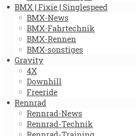
BMX | Fixie | Singlespeed
BMX-News
BMX-Fahrtechnik
BMX-Rennen
BMX-sonstiges
Gravity
4X
Downhill
Freeride
Rennrad
Rennrad-News
Rennrad-Technik
Rennrad-Training