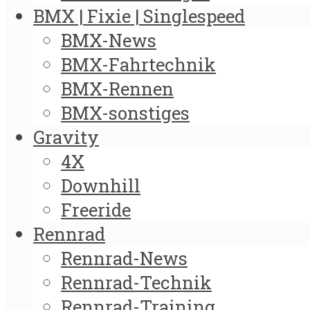
BMX | Fixie | Singlespeed
BMX-News
BMX-Fahrtechnik
BMX-Rennen
BMX-sonstiges
Gravity
4X
Downhill
Freeride
Rennrad
Rennrad-News
Rennrad-Technik
Rennrad-Training