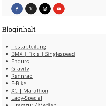
Bloginhalt
Testabteilung
BMX | Fixie | Singlespeed
Enduro
Gravity
Rennrad
E-Bike
XC | Marathon
Lady-Special
Literatur / Medien