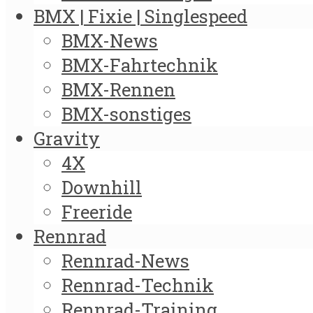
BMX | Fixie | Singlespeed
BMX-News
BMX-Fahrtechnik
BMX-Rennen
BMX-sonstiges
Gravity
4X
Downhill
Freeride
Rennrad
Rennrad-News
Rennrad-Technik
Rennrad-Training