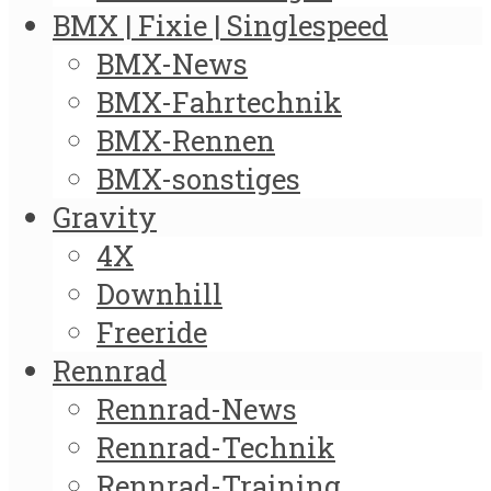
BMX | Fixie | Singlespeed
BMX-News
BMX-Fahrtechnik
BMX-Rennen
BMX-sonstiges
Gravity
4X
Downhill
Freeride
Rennrad
Rennrad-News
Rennrad-Technik
Rennrad-Training