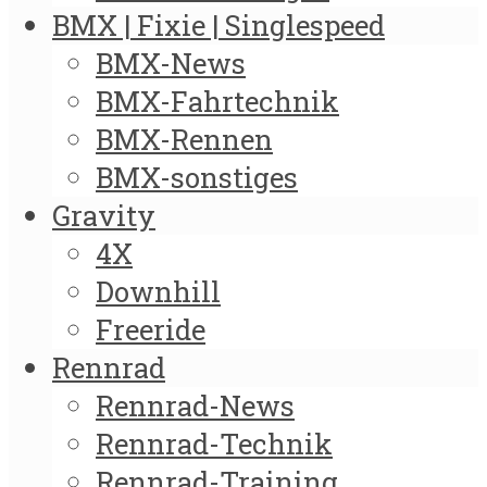
BMX | Fixie | Singlespeed
BMX-News
BMX-Fahrtechnik
BMX-Rennen
BMX-sonstiges
Gravity
4X
Downhill
Freeride
Rennrad
Rennrad-News
Rennrad-Technik
Rennrad-Training