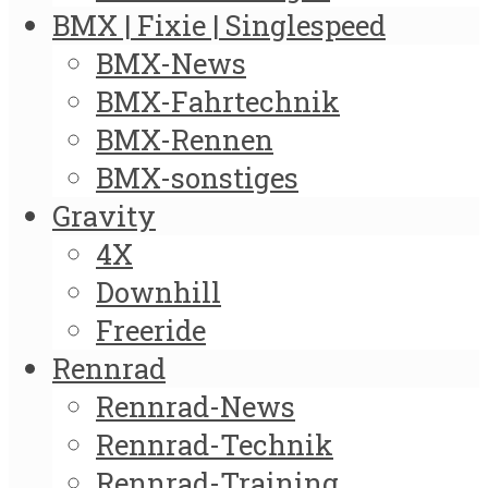
BMX | Fixie | Singlespeed
BMX-News
BMX-Fahrtechnik
BMX-Rennen
BMX-sonstiges
Gravity
4X
Downhill
Freeride
Rennrad
Rennrad-News
Rennrad-Technik
Rennrad-Training