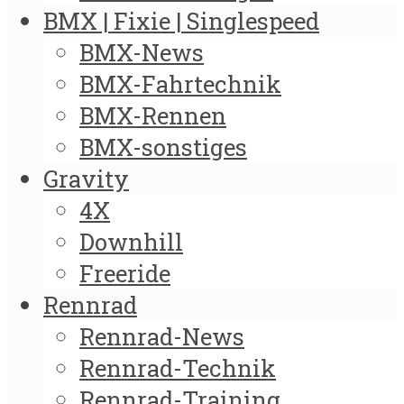
BMX | Fixie | Singlespeed
BMX-News
BMX-Fahrtechnik
BMX-Rennen
BMX-sonstiges
Gravity
4X
Downhill
Freeride
Rennrad
Rennrad-News
Rennrad-Technik
Rennrad-Training