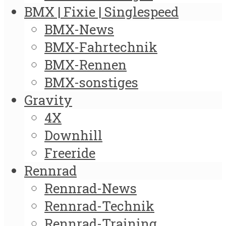
BMX | Fixie | Singlespeed
BMX-News
BMX-Fahrtechnik
BMX-Rennen
BMX-sonstiges
Gravity
4X
Downhill
Freeride
Rennrad
Rennrad-News
Rennrad-Technik
Rennrad-Training