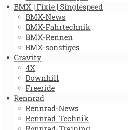
BMX | Fixie | Singlespeed
BMX-News
BMX-Fahrtechnik
BMX-Rennen
BMX-sonstiges
Gravity
4X
Downhill
Freeride
Rennrad
Rennrad-News
Rennrad-Technik
Rennrad-Training