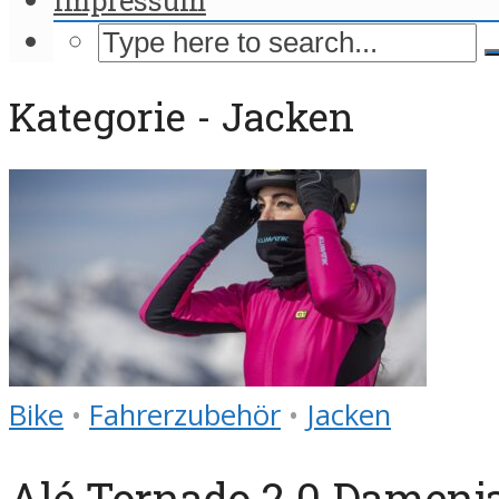
Kategorie - Jacken
Bike
•
Fahrerzubehör
•
Jacken
Alé Tornado 2.0 Damenj