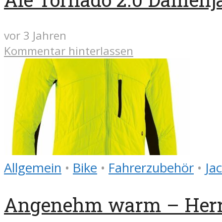
vor 3 Jahren
Kommentar hinterlassen
Allgemein
•
Bike
•
Fahrerzubehör
•
Ja
Angenehm warm – Herr