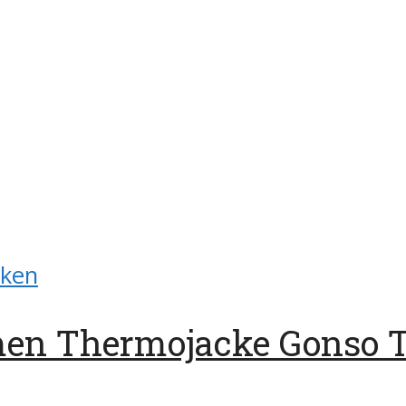
cken
n Thermojacke Gonso Te