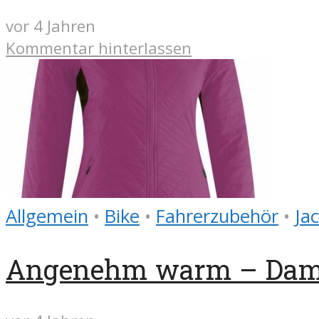
vor 4 Jahren
Kommentar hinterlassen
Allgemein
•
Bike
•
Fahrerzubehör
•
Ja
Angenehm warm – Dame