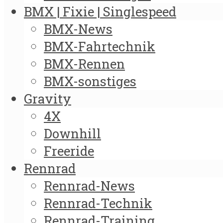
BMX | Fixie | Singlespeed
BMX-News
BMX-Fahrtechnik
BMX-Rennen
BMX-sonstiges
Gravity
4X
Downhill
Freeride
Rennrad
Rennrad-News
Rennrad-Technik
Rennrad-Training