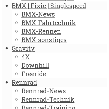
BMX | Fixie | Singlespeed
BMX-News
BMX-Fahrtechnik
BMX-Rennen
BMX-sonstiges
Gravity
4X
Downhill
Freeride
Rennrad
Rennrad-News
Rennrad-Technik
Rennrad-Training