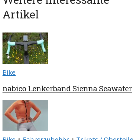
Artikel
Bike
nabico Lenkerband Sienna Seawater
•
•
Bike
Fahrerzubehör
Trikots / Oberteile