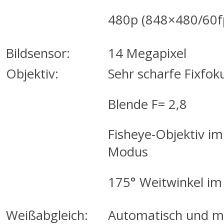
480p (848×480/60f
Bildsensor:
14 Megapixel
Objektiv:
Sehr scharfe Fixfok
Blende F= 2,8
Fisheye-Objektiv i
Modus
175° Weitwinkel i
Weißabgleich:
Automatisch und m