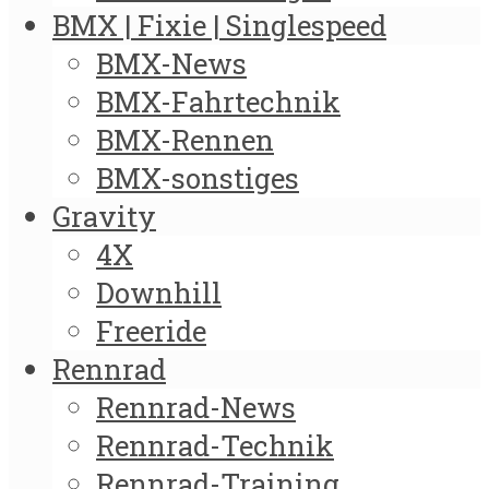
BMX | Fixie | Singlespeed
BMX-News
BMX-Fahrtechnik
BMX-Rennen
BMX-sonstiges
Gravity
4X
Downhill
Freeride
Rennrad
Rennrad-News
Rennrad-Technik
Rennrad-Training