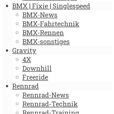
BMX | Fixie | Singlespeed
BMX-News
BMX-Fahrtechnik
BMX-Rennen
BMX-sonstiges
Gravity
4X
Downhill
Freeride
Rennrad
Rennrad-News
Rennrad-Technik
Rennrad-Training