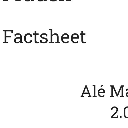
Factsheet
Alé M
2.