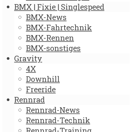
BMX | Fixie | Singlespeed
BMX-News
BMX-Fahrtechnik
BMX-Rennen
BMX-sonstiges
Gravity
4X
Downhill
Freeride
Rennrad
Rennrad-News
Rennrad-Technik
Rennrad-Training