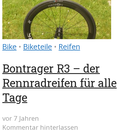
Bike
•
Biketeile
•
Reifen
Bontrager R3 – der
Rennradreifen für alle
Tage
vor 7 Jahren
Kommentar hinterlassen