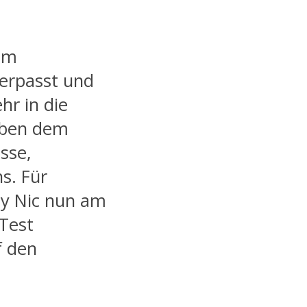
em
erpasst und
hr in die
eben dem
sse,
s. Für
by Nic nun am
 Test
f den