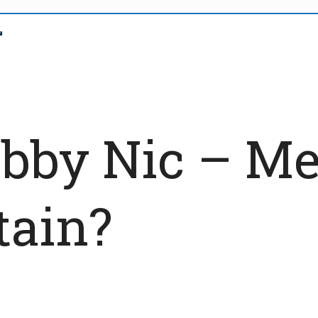
bby Nic – M
tain?