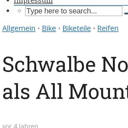
Allgemein
•
Bike
•
Biketeile
•
Reifen
Schwalbe No
als All Moun
vor 4 Jahren