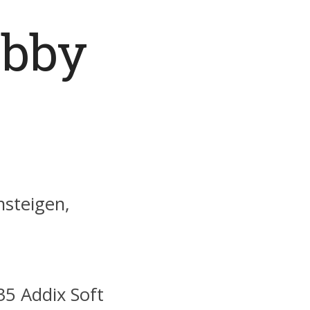
obby
nsteigen,
35 Addix Soft