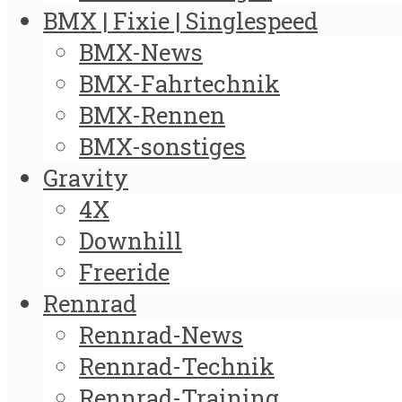
BMX | Fixie | Singlespeed
BMX-News
BMX-Fahrtechnik
BMX-Rennen
BMX-sonstiges
Gravity
4X
Downhill
Freeride
Rennrad
Rennrad-News
Rennrad-Technik
Rennrad-Training