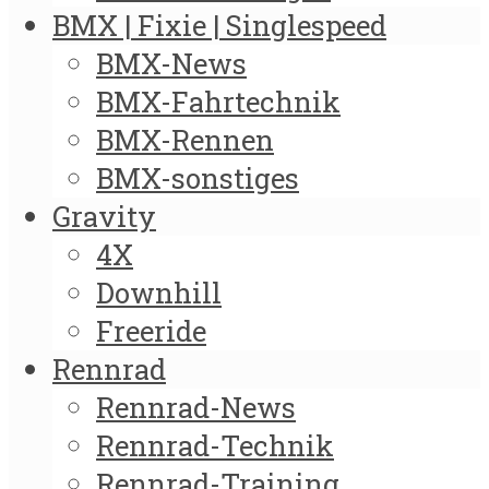
BMX | Fixie | Singlespeed
BMX-News
BMX-Fahrtechnik
BMX-Rennen
BMX-sonstiges
Gravity
4X
Downhill
Freeride
Rennrad
Rennrad-News
Rennrad-Technik
Rennrad-Training