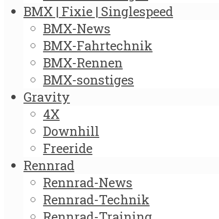
BMX | Fixie | Singlespeed
BMX-News
BMX-Fahrtechnik
BMX-Rennen
BMX-sonstiges
Gravity
4X
Downhill
Freeride
Rennrad
Rennrad-News
Rennrad-Technik
Rennrad-Training