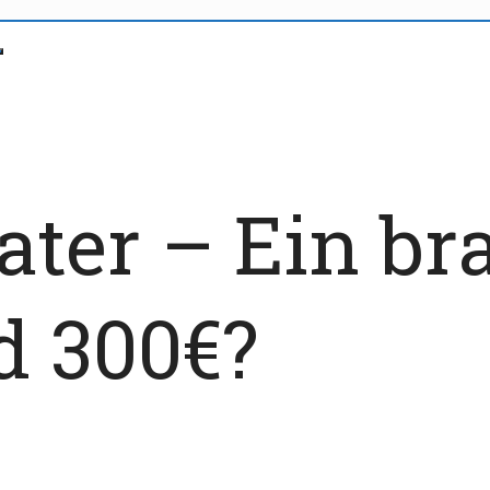
oater – Ein b
d 300€?