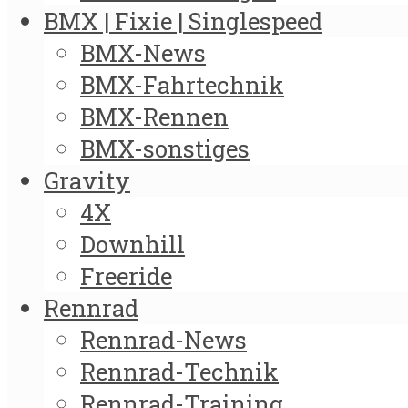
BMX | Fixie | Singlespeed
BMX-News
BMX-Fahrtechnik
BMX-Rennen
BMX-sonstiges
Gravity
4X
Downhill
Freeride
Rennrad
Rennrad-News
Rennrad-Technik
Rennrad-Training