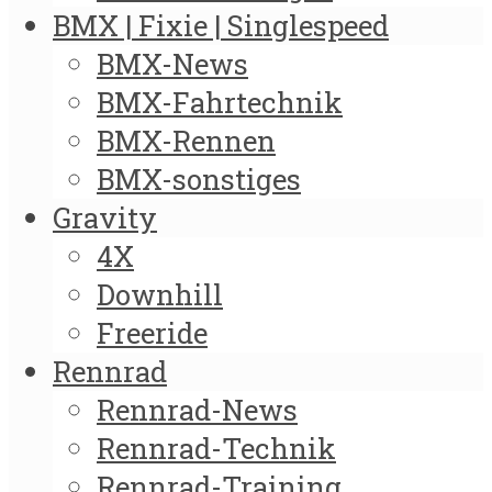
BMX | Fixie | Singlespeed
BMX-News
BMX-Fahrtechnik
BMX-Rennen
BMX-sonstiges
Gravity
4X
Downhill
Freeride
Rennrad
Rennrad-News
Rennrad-Technik
Rennrad-Training