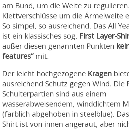
am Bund, um die Weite zu regulieren
Klettverschlüsse um die Ärmelweite e
So simpel, so ausreichend. Das All Ye
ist ein klassisches sog.
First Layer-Shi
außer diesen genannten Punkten
kei
features“
mit.
Der leicht hochgezogene
Kragen
biet
ausreichend Schutz gegen Wind. Die 
Schulterpartien sind aus einem
wasserabweisendem, winddichtem Ma
(farblich abgehoben in steelblue). D
Shirt ist von innen angeraut, aber nic