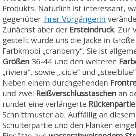
Produkts. Natürlich ist interessant, w
gegenüber
ihrer Vorgängerin
veränder
Zunächst aber der
Ersteindruck
. Zur
gestellt wurde uns die Jacke in Größ
Farbkmobi „cranberry“. Sie ist allgem
Größen
36-44 und den weiteren
Far
„riviera“, sowie „
icicle
“ und
„steelblue“
Neben einem durchgehenden
Frontre
und zwei
Reißverschlusstaschen
an de
rundet eine verlängerte
Rückenpartie
Schnittmuster ab. Auffällig an diesem
Schulterpartie und den Flanken eing
Einsätze aus
wasserabweisendem Stre