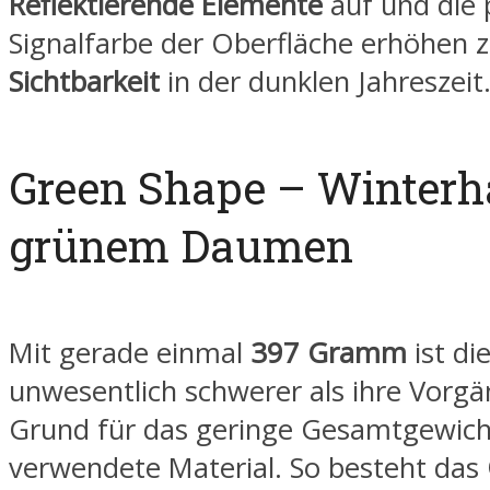
Reflektierende Elemente
auf und die 
Signalfarbe der Oberfläche erhöhen z
Sichtbarkeit
in der dunklen Jahreszeit
Green Shape – Winterh
grünem Daumen
Mit gerade einmal
397 Gramm
ist die
unwesentlich schwerer als ihre Vorgä
Grund für das geringe Gesamtgewicht
verwendete Material. So besteht das