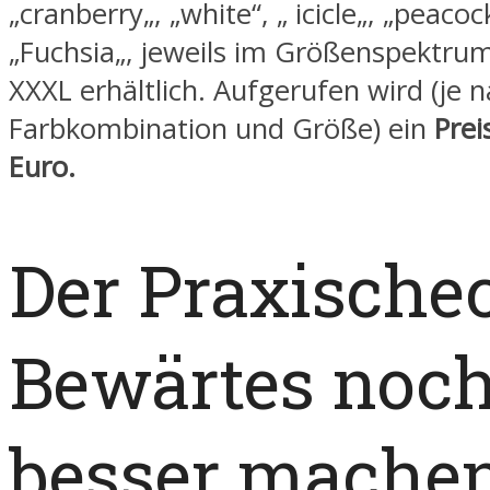
„
cranberry
„, „white“, „
icicle
„, „
peacoc
„
Fuchsia
„, jeweils im Größenspektru
XXXL erhältlich. Aufgerufen wird (je 
Farbkombination und Größe) ein
Prei
Euro.
Der Praxische
Bewärtes noc
besser mache