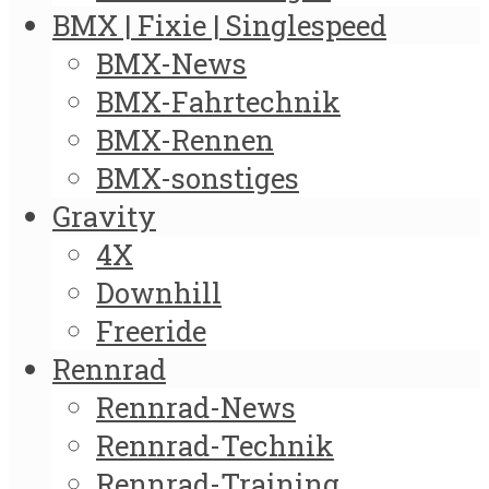
BMX | Fixie | Singlespeed
BMX-News
BMX-Fahrtechnik
BMX-Rennen
BMX-sonstiges
Gravity
4X
Downhill
Freeride
Rennrad
Rennrad-News
Rennrad-Technik
Rennrad-Training