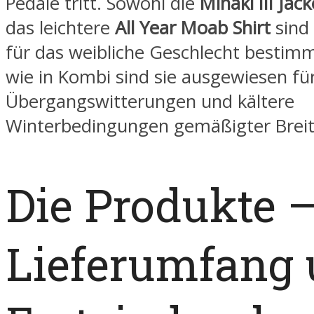
Pedale tritt. Sowohl die
Minaki III Jack
das leichtere
All Year Moab Shirt
sind 
für das weibliche Geschlecht bestimm
wie in Kombi sind sie ausgewiesen fü
Übergangswitterungen und kältere
Winterbedingungen gemäßigter Brei
Die Produkte 
Lieferumfang