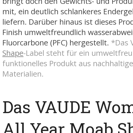
bringt doch den Gewichts- und Produk
mit, ein deutlich schlankeres Enderge
liefern. Darüber hinaus ist dieses Pro
Finish umweltfreundlich wasserabwe
Fluorcarbone (PFC) hergestellt.
*Das
Shape
-Label steht für ein umweltfreu
funktionelles Produkt aus nachhaltig
Materialien.
Das VAUDE Wom
All Year Moab Sh