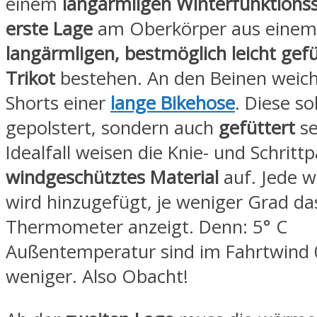
einem
langärmligen Winterfunktionss
erste Lage
am Oberkörper aus einem
langärmligen, bestmöglich leicht gef
Trikot
bestehen. An den Beinen weich
Shorts einer
lange Bikehose
. Diese so
gepolstert, sondern auch
gefüttert
se
Idealfall weisen die Knie- und Schrittp
windgeschütztes Material
auf. Jede w
wird hinzugefügt, je weniger Grad da
Thermometer anzeigt. Denn: 5° C
Außentemperatur sind im Fahrtwind 
weniger. Also Obacht!