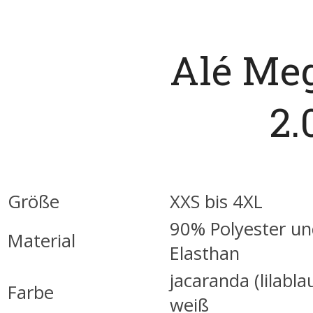
Alé Me
2.
Größe
XXS bis 4XL
90% Polyester u
Material
Elasthan
jacaranda (lilabla
Farbe
weiß