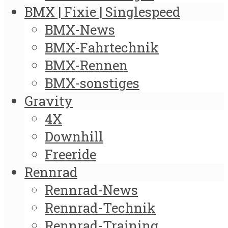
BMX | Fixie | Singlespeed
BMX-News
BMX-Fahrtechnik
BMX-Rennen
BMX-sonstiges
Gravity
4X
Downhill
Freeride
Rennrad
Rennrad-News
Rennrad-Technik
Rennrad-Training