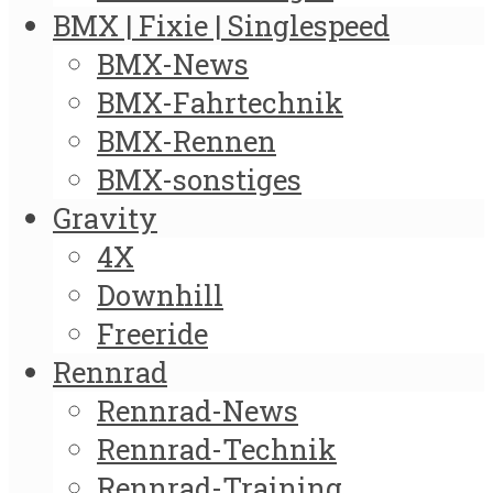
BMX | Fixie | Singlespeed
BMX-News
BMX-Fahrtechnik
BMX-Rennen
BMX-sonstiges
Gravity
4X
Downhill
Freeride
Rennrad
Rennrad-News
Rennrad-Technik
Rennrad-Training