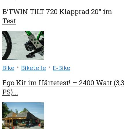
B’TWIN TILT 720 Klapprad 20″ im
Test
•
•
Bike
Biketeile
E-Bike
Ego Kit im Härtetest! – 2400 Watt (3,3
PS)...