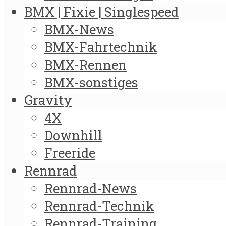
BMX | Fixie | Singlespeed
BMX-News
BMX-Fahrtechnik
BMX-Rennen
BMX-sonstiges
Gravity
4X
Downhill
Freeride
Rennrad
Rennrad-News
Rennrad-Technik
Rennrad-Training