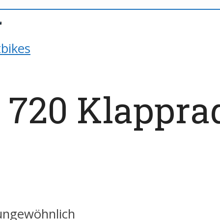
bikes
720 Klapprad
ungewöhnlich