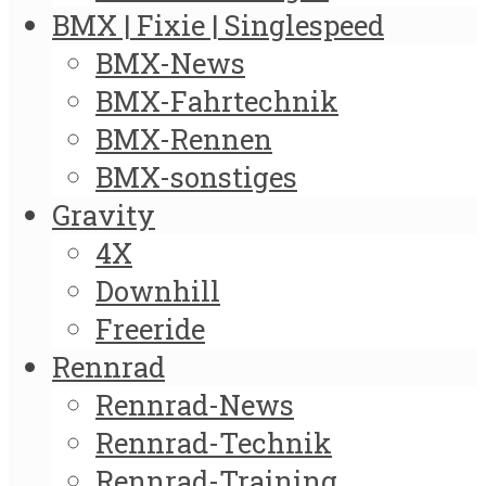
BMX | Fixie | Singlespeed
BMX-News
BMX-Fahrtechnik
BMX-Rennen
BMX-sonstiges
Gravity
4X
Downhill
Freeride
Rennrad
Rennrad-News
Rennrad-Technik
Rennrad-Training