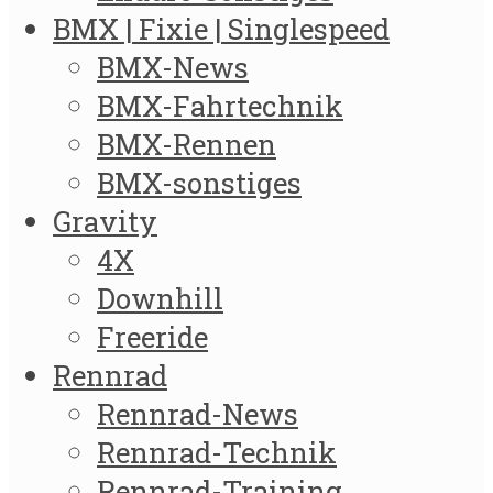
BMX | Fixie | Singlespeed
BMX-News
BMX-Fahrtechnik
BMX-Rennen
BMX-sonstiges
Gravity
4X
Downhill
Freeride
Rennrad
Rennrad-News
Rennrad-Technik
Rennrad-Training