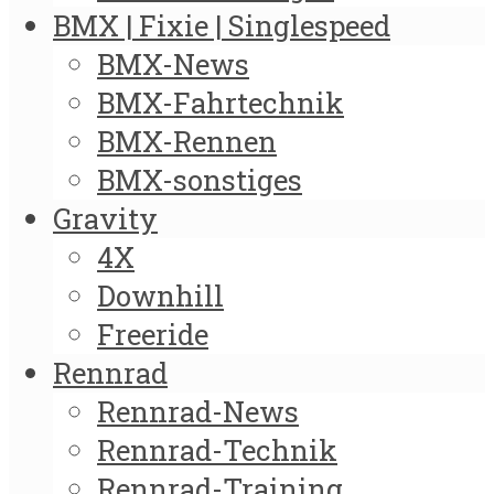
BMX | Fixie | Singlespeed
BMX-News
BMX-Fahrtechnik
BMX-Rennen
BMX-sonstiges
Gravity
4X
Downhill
Freeride
Rennrad
Rennrad-News
Rennrad-Technik
Rennrad-Training