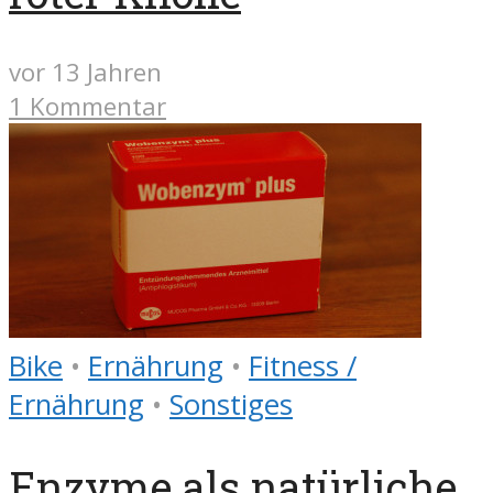
vor 13 Jahren
1 Kommentar
Bike
•
Ernährung
•
Fitness /
Ernährung
•
Sonstiges
Enzyme als natürliche