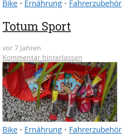
Bike
•
Ernährung
•
Fahrerzubehör
Totum Sport
vor 7 Jahren
Kommentar hinterlassen
Bike
•
Ernährung
•
Fahrerzubehör