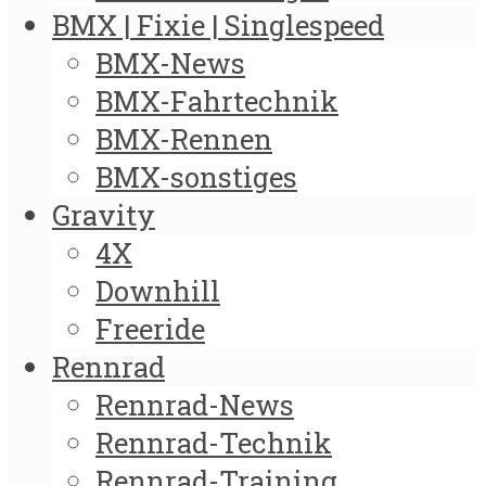
BMX | Fixie | Singlespeed
BMX-News
BMX-Fahrtechnik
BMX-Rennen
BMX-sonstiges
Gravity
4X
Downhill
Freeride
Rennrad
Rennrad-News
Rennrad-Technik
Rennrad-Training