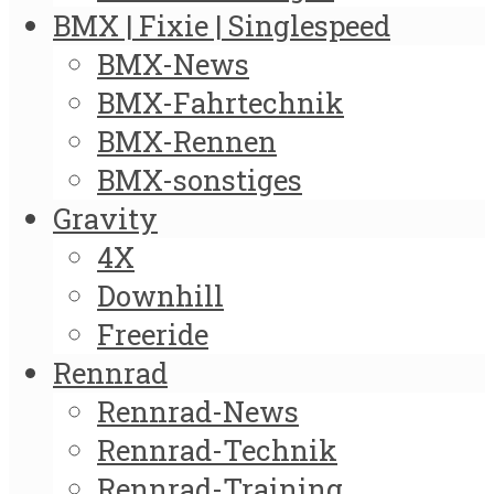
BMX | Fixie | Singlespeed
BMX-News
BMX-Fahrtechnik
BMX-Rennen
BMX-sonstiges
Gravity
4X
Downhill
Freeride
Rennrad
Rennrad-News
Rennrad-Technik
Rennrad-Training