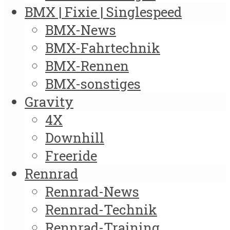
BMX | Fixie | Singlespeed
BMX-News
BMX-Fahrtechnik
BMX-Rennen
BMX-sonstiges
Gravity
4X
Downhill
Freeride
Rennrad
Rennrad-News
Rennrad-Technik
Rennrad-Training