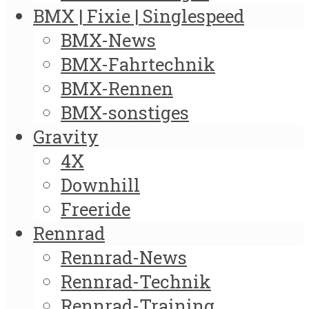
BMX | Fixie | Singlespeed
BMX-News
BMX-Fahrtechnik
BMX-Rennen
BMX-sonstiges
Gravity
4X
Downhill
Freeride
Rennrad
Rennrad-News
Rennrad-Technik
Rennrad-Training