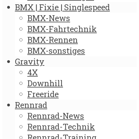
BMX | Fixie | Singlespeed
BMX-News
BMX-Fahrtechnik
BMX-Rennen
BMX-sonstiges
Gravity
4X
Downhill
Freeride
Rennrad
Rennrad-News
Rennrad-Technik
Rennrad-Training