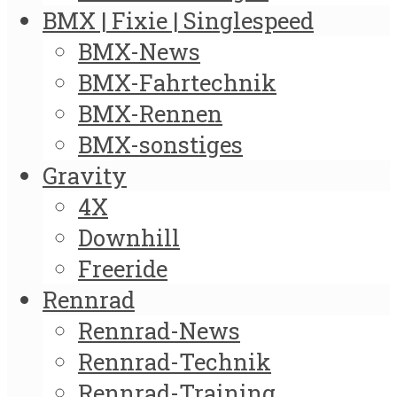
BMX | Fixie | Singlespeed
BMX-News
BMX-Fahrtechnik
BMX-Rennen
BMX-sonstiges
Gravity
4X
Downhill
Freeride
Rennrad
Rennrad-News
Rennrad-Technik
Rennrad-Training