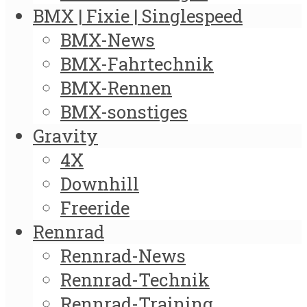
BMX | Fixie | Singlespeed
BMX-News
BMX-Fahrtechnik
BMX-Rennen
BMX-sonstiges
Gravity
4X
Downhill
Freeride
Rennrad
Rennrad-News
Rennrad-Technik
Rennrad-Training