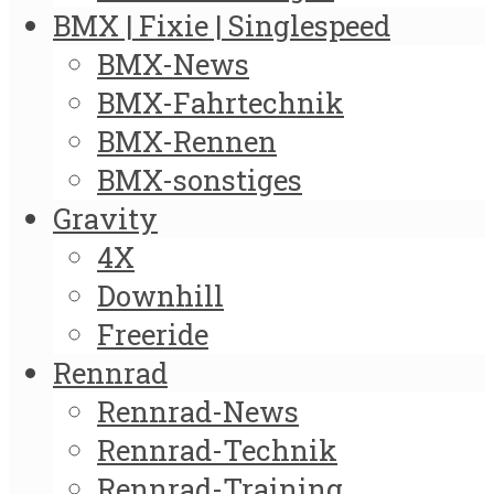
BMX | Fixie | Singlespeed
BMX-News
BMX-Fahrtechnik
BMX-Rennen
BMX-sonstiges
Gravity
4X
Downhill
Freeride
Rennrad
Rennrad-News
Rennrad-Technik
Rennrad-Training