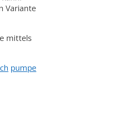
n Variante
se mittels
ch
pumpe