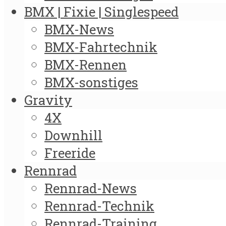
BMX | Fixie | Singlespeed
BMX-News
BMX-Fahrtechnik
BMX-Rennen
BMX-sonstiges
Gravity
4X
Downhill
Freeride
Rennrad
Rennrad-News
Rennrad-Technik
Rennrad-Training