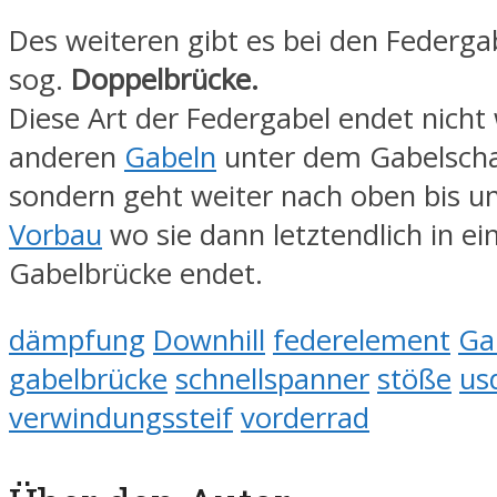
Des weiteren gibt es bei den Federga
sog.
Doppelbrücke.
Diese Art der Federgabel endet nicht 
anderen
Gabeln
unter dem Gabelscha
sondern geht weiter nach oben bis u
Vorbau
wo sie dann letztendlich in ei
Gabelbrücke endet.
dämpfung
Downhill
federelement
Ga
gabelbrücke
schnellspanner
stöße
us
verwindungssteif
vorderrad