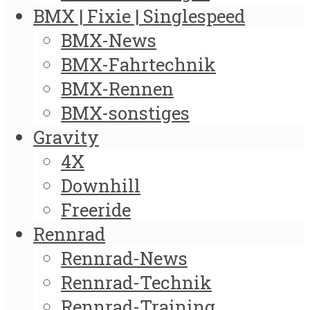
BMX | Fixie | Singlespeed
BMX-News
BMX-Fahrtechnik
BMX-Rennen
BMX-sonstiges
Gravity
4X
Downhill
Freeride
Rennrad
Rennrad-News
Rennrad-Technik
Rennrad-Training