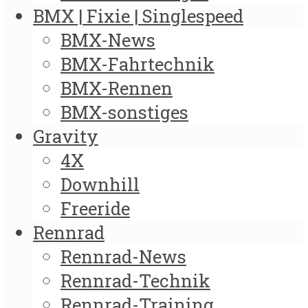
BMX | Fixie | Singlespeed
BMX-News
BMX-Fahrtechnik
BMX-Rennen
BMX-sonstiges
Gravity
4X
Downhill
Freeride
Rennrad
Rennrad-News
Rennrad-Technik
Rennrad-Training