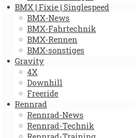
BMX | Fixie | Singlespeed
BMX-News
BMX-Fahrtechnik
BMX-Rennen
BMX-sonstiges
Gravity
4X
Downhill
Freeride
Rennrad
Rennrad-News
Rennrad-Technik
Rennrad-Training