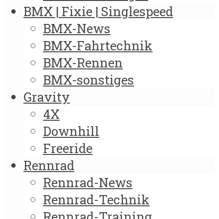
BMX | Fixie | Singlespeed
BMX-News
BMX-Fahrtechnik
BMX-Rennen
BMX-sonstiges
Gravity
4X
Downhill
Freeride
Rennrad
Rennrad-News
Rennrad-Technik
Rennrad-Training