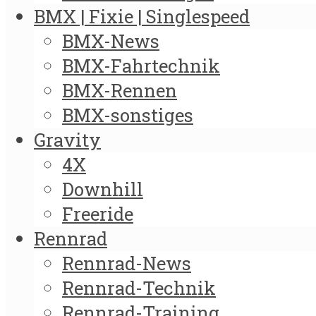
BMX | Fixie | Singlespeed
BMX-News
BMX-Fahrtechnik
BMX-Rennen
BMX-sonstiges
Gravity
4X
Downhill
Freeride
Rennrad
Rennrad-News
Rennrad-Technik
Rennrad-Training