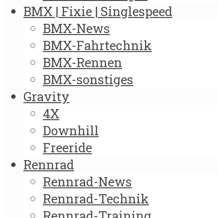
BMX | Fixie | Singlespeed
BMX-News
BMX-Fahrtechnik
BMX-Rennen
BMX-sonstiges
Gravity
4X
Downhill
Freeride
Rennrad
Rennrad-News
Rennrad-Technik
Rennrad-Training