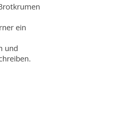
t Brotkrumen
rner ein
n und
chreiben.