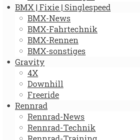
BMX | Fixie | Singlespeed
BMX-News
BMX-Fahrtechnik
BMX-Rennen
BMX-sonstiges
Gravity
4X
Downhill
Freeride
Rennrad
Rennrad-News
Rennrad-Technik
Rennrad-Training