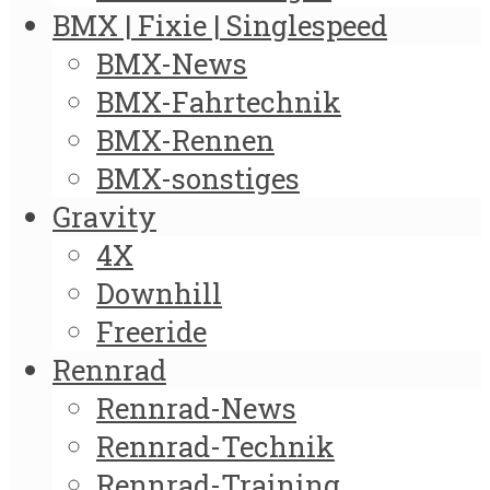
BMX | Fixie | Singlespeed
BMX-News
BMX-Fahrtechnik
BMX-Rennen
BMX-sonstiges
Gravity
4X
Downhill
Freeride
Rennrad
Rennrad-News
Rennrad-Technik
Rennrad-Training