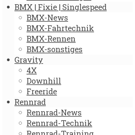
BMX | Fixie | Singlespeed
BMX-News
BMX-Fahrtechnik
BMX-Rennen
BMX-sonstiges
Gravity
4X
Downhill
Freeride
Rennrad
Rennrad-News
Rennrad-Technik
Rennrad-Training