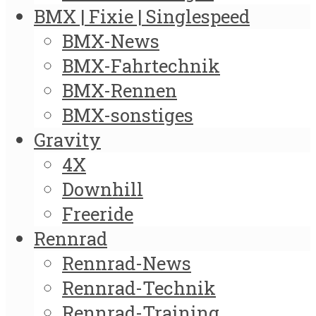
BMX | Fixie | Singlespeed
BMX-News
BMX-Fahrtechnik
BMX-Rennen
BMX-sonstiges
Gravity
4X
Downhill
Freeride
Rennrad
Rennrad-News
Rennrad-Technik
Rennrad-Training